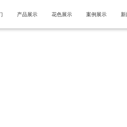
们
产品展示
花色展示
案例展示
新
FIREPROOF BOARD SERIES
防火板系列
外墙 · 内饰 · 吊顶全覆盖 防火装饰一举两得
A级防火标准