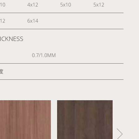
10
4x12
5x10
5x12
12
6x14
CKNESS
0.7/1.0MM
度