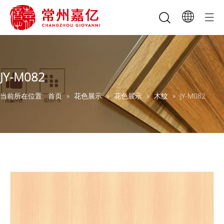
JY-M082
当前所在位置:
首页
»
花色展示
»
花色展示
»
木纹
»
JY-M082