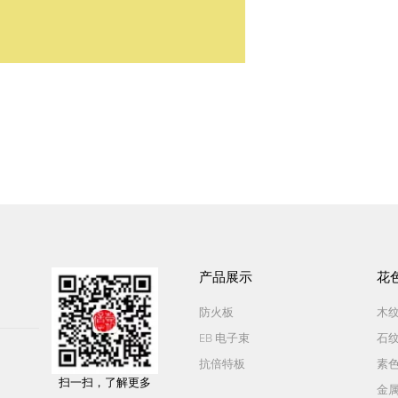
产品展示
花
防火板
木
EB 电子束
石
抗倍特板
素
扫一扫，了解更多
金