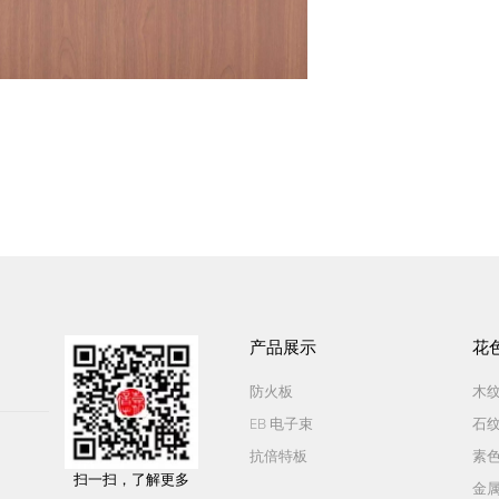
产品展示
花
防火板
木
EB 电子束
石
抗倍特板
素
扫一扫，了解更多
金